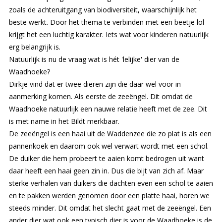
zoals de achteruitgang van biodiversiteit, waarschijnlijk het
beste werkt. Door het thema te verbinden met een beetje lol
krijgt het een luchtig karakter. Iets wat voor kinderen natuurlijk
erg belangrijk is.
Natuurlijk is nu de vraag wat is hét 'lelijke' dier van de
Waadhoeke?
Dirkje vind dat er twee dieren zijn die daar wel voor in
aanmerking komen. Als eerste de zeeëngel. Dit omdat de
Waadhoeke natuurlijk een nauwe relatie heeft met de zee. Dit
is met name in het Bildt merkbaar.
De zeeëngel is een haai uit de Waddenzee die zo plat is als een
pannenkoek en daarom ook wel verwart wordt met een schol.
De duiker die hem probeert te aaien komt bedrogen uit want
daar heeft een haai geen zin in. Dus die bijt van zich af. Maar
sterke verhalen van duikers die dachten even een schol te aaien
en te pakken werden genomen door een platte haai, horen we
steeds minder. Dit omdat het slecht gaat met de zeeëngel. Een
ander dier wat ook een typisch dier is voor de Waadhoeke is de