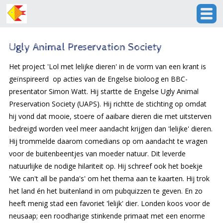
Ugly Animal Preservation Society
Het project 'Lol met lelijke dieren' in de vorm van een krant is
geïnspireerd op acties van de Engelse bioloog en BBC-
presentator Simon Watt. Hij startte de Engelse Ugly Animal
Preservation Society (UAPS). Hij richtte de stichting op omdat
hij vond dat mooie, stoere of aaibare dieren die met uitsterven
bedreigd worden veel meer aandacht krijgen dan 'lelijke' dieren.
Hij trommelde daarom comedians op om aandacht te vragen
voor de buitenbeentjes van moeder natuur. Dit leverde
natuurlijke de nodige hilariteit op. Hij schreef ook het boekje
'We can't all be panda's' om het thema aan te kaarten. Hij trok
het land én het buitenland in om pubquizzen te geven. En zo
heeft menig stad een favoriet 'lelijk' dier. Londen koos voor de
neusaap; een roodharige stinkende primaat met een enorme