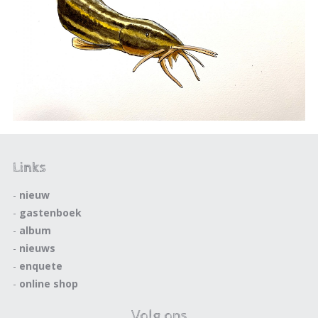
Links
-
nieuw
-
gastenboek
-
album
-
nieuws
-
enquete
-
online shop
Volg ons